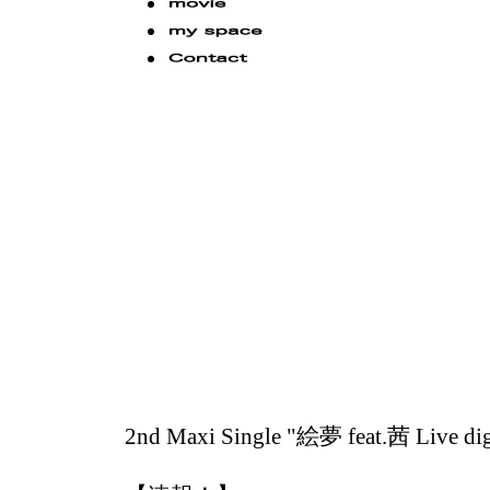
2nd Maxi Single "絵夢 feat.茜 Live d